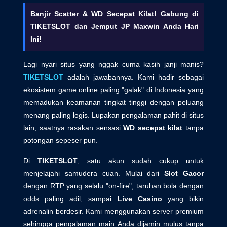
Banjir Scatter & WD Secepat Kilat! Gabung di
TIKETSLOT dan Jemput JP Maxwin Anda Hari
Ini!
Lagi nyari situs yang nggak cuma kasih janji manis?
TIKETSLOT
adalah jawabannya. Kami hadir sebagai
ekosistem game online paling "galak" di Indonesia yang
memadukan keamanan tingkat tinggi dengan peluang
menang paling logis. Lupakan pengalaman pahit di situs
lain, saatnya rasakan sensasi
WD secepat kilat
tanpa
potongan sepeser pun.
Di
TIKETSLOT
, satu akun sudah cukup untuk
menjelajahi samudera cuan. Mulai dari
Slot Gacor
dengan RTP yang selalu "on-fire", taruhan bola dengan
odds paling adil, sampai
Live Casino
yang bikin
adrenalin berdesir. Kami menggunakan server premium
sehingga pengalaman main Anda dijamin mulus tanpa