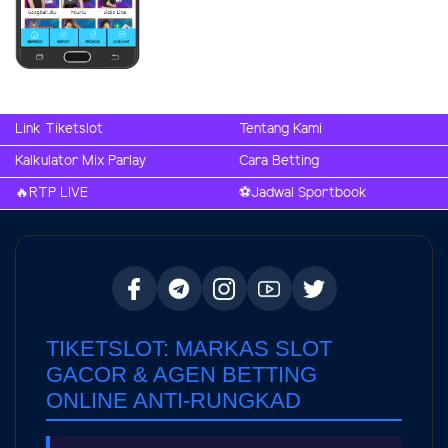
Link Tiketslot
Tentang Kami
Kalkulator Mix Parlay
Cara Betting
🔥RTP LIVE
⚽️Jadwal Sportbook
TIKETSLOT: MARKAS SLOT
GACOR & AGEN BETTING
ONLINE ANTI-RUNGKAD