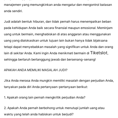
manajemen yang memungkinkan anda mengatur dan mengontrol batasan
anda sendiri.
Judi adalah bentuk hiburan, dan tidak pernah harus menempatkan beban
pada kehidupan Anda baik secara finansial maupun emosional. Meminjam
uang untuk bermain, menghabiskan di atas anggaran atau menggunakan
uang yang dialokasikan untuk tujuan lain bukan hanya tidak bijaksana
tetapi dapat menyebabkan masalah yang signifikan untuk Anda dan orang
Tiketslot
lain di sekitar Anda. Kami ingin Anda menikmati bermain di
,
sehingga bertaruh bertanggung jawab dan bersenang-senang!
APAKAH ANDA MEMILIKI MASALAH JUDI?
Jika Anda merasa Anda mungkin memiliki masalah dengan perjudian Anda,
tanyakan pada diri Anda pertanyaan-pertanyaan berikut:
1. Apakah orang lain pernah mengkritik perjudian Anda?
2. Apakah Anda pernah berbohong untuk menutupi jumlah uang atau
waktu yang telah anda habiskan untuk berjudi?