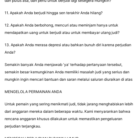
dan putus asa, dan perlu untuk berjudi lagi sesegera mungkin?
11. Apakah Anda berjudi hingga sen terakhir Anda hilang?
12. Apakah Anda berbohong, mencuri atau meminjam hanya untuk
mendapatkan uang untuk berjudi atau untuk membayar utang judi?
13. Apakah Anda merasa depresi atau bahkan bunuh diri karena perjudian
Anda?
Semakin banyak Anda menjawab 'ya' terhadap pertanyaan tersebut,
semakin besar kemungkinan Anda memiliki masalah judi yang serius dan
mungkin ingin mencari bantuan dan saran melalui saluran diuraikan di atas
MENGELOLA PERMAINAN ANDA
Untuk pemain yang sering menikmati judi, tidak jarang menghabiskan lebih
dari anggaran mereka dalam beberapa waktu. Kami menyarankan bahwa
rencana anggaran khusus dilakukan untuk memastikan pengeluaran
perjudian terjangkau.