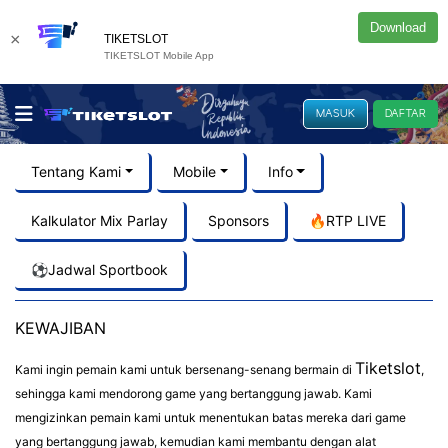
Download
×
TIKETSLOT
TIKETSLOT Mobile App
MASUK
DAFTAR
Tentang Kami
Mobile
Info
Kalkulator Mix Parlay
Sponsors
🔥RTP LIVE
⚽️Jadwal Sportbook
KEWAJIBAN
Tiketslot
Kami ingin pemain kami untuk bersenang-senang bermain di
,
sehingga kami mendorong game yang bertanggung jawab. Kami
mengizinkan pemain kami untuk menentukan batas mereka dari game
yang bertanggung jawab, kemudian kami membantu dengan alat