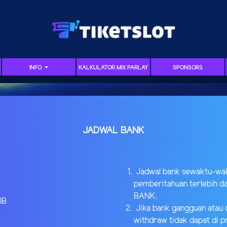
INFO
KALKULATOR MIX PARLAY
SPONSORS
JADWAL BANK
Jadwal bank sewaktu-wak
pemberitahuan terlebih da
BANK.
IB
Jika bank gangguan atau o
withdraw tidak dapat di 