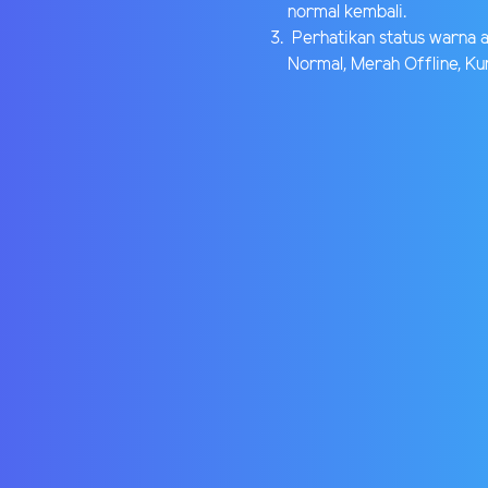
normal kembali.
Perhatikan status warna a
Normal, Merah Offline, Ku