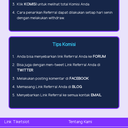
3.
Klik
KOMISI
untuk melihat total Komisi Anda
4.
Cara penarikan Referral dapat dilakukan setiap hari senin
dengan melakukan withdraw.
Tips Komisi
1.
Anda bisa menyebarkan link Referral Anda ke
FORUM
2.
Bisa juga dengan men-tweet Link Referral Anda di
TWITTER
3.
Melakukan posting komentar di
FACEBOOK
4.
Memasang Link Referral Anda di
BLOG
5.
Menyebarkan Link Referral ke semua kontak
EMAIL
Link Tiketslot
Tentang Kami