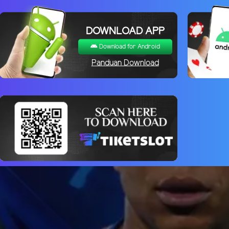
DOWNLOAD APP
Download for Android
Panduan Download