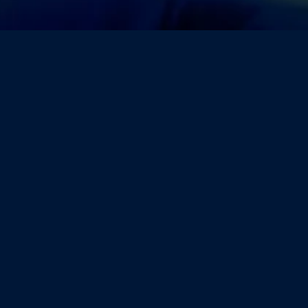
i
Kalkulator Mix Parlay
Cara Betting
Lisensi
LOT GACOR & AGEN BETTING ONLINE
 Gabung di TIKETSLOT dan Jemput JP Maxwin Anda Hari Ini!
h janji manis?
TIKETSLOT
adalah jawabannya. Kami hadir sebagai