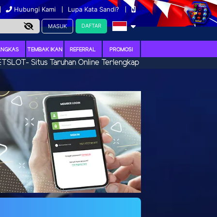
Hubungi Kami
Lupa Kata Sandi?
DAFTAR
ANGKAS
TEMBAK IKAN
REFERRAL
PROMOSI
ruhan Online Terlengkap & Terpercaya Dengan Lisensi Terbai